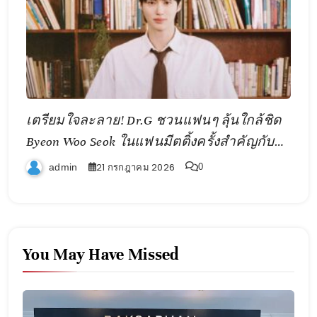
เตรียมใจละลาย! Dr.G ชวนแฟนๆ ลุ้นใกล้ชิด
Byeon Woo Seok ในแฟนมีตติ้งครั้งสำคัญกับ
2026 ByeonWooSeok Asia Fanmeeting Tour
in
21 กรกฎาคม 2026
admin
0
Bangkok
You May Have Missed