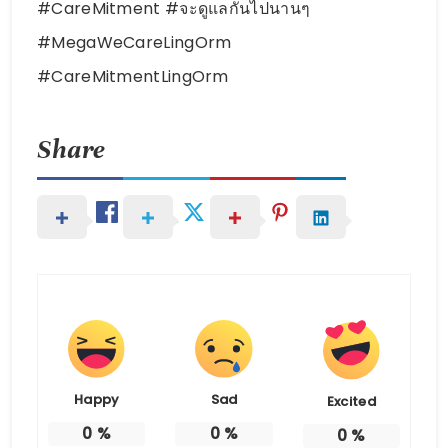
#CareMitment #จะดูแลกันไปนานๆ
#MegaWeCareLingOrm
#CareMitmentLingOrm
Share
Happy
Sad
Excited
0
%
0
%
0
%