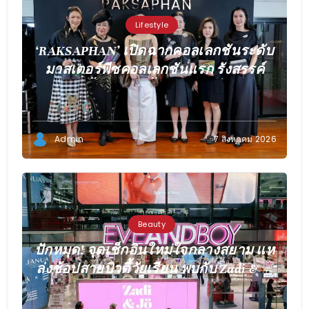
Lifestyle
‘RAKSAPHAN’ เปิดฉากคอลเลกชันระดับ
มาสเตอร์พีซคอลเลกชันแรก รังสรรค์
“ผ้าลายน้ำไหล” สู่ชิ้นงานศิลปะสะสมสุด
ลิมิเต็ด ถ่ายทอดภูมิปัญญาท้องถิ่นสู่
สุนทรียภาพระดับสากล
Admin
7 สิงหาคม 2026
Beauty
ปักหมุด! จุดเช็กอินใหม่ใจกลางสยาม แห
ล่งช้อปสายบิวตี้วัยเรียน พบกับ Zadi & Jo
Glow Station เปิดแล้วที่ EVEANDBOY
Centerpoint Siam Square