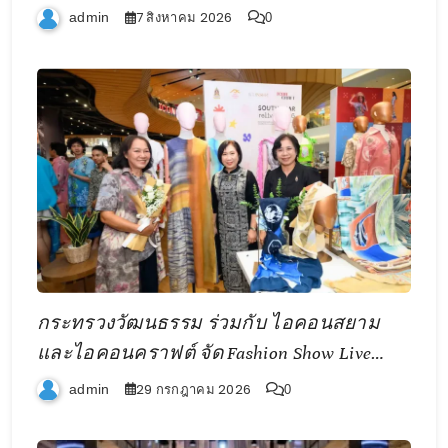
“ผ้าลายน้ำไหล” สู่ชิ้นงานศิลปะสะสมสุดลิมิ
7 สิงหาคม 2026
admin
0
เต็ด ถ่ายทอดภูมิปัญญาท้องถิ่นสู่สุนทรียภาพ
ระดับสากล
กระทรวงวัฒนธรรม ร่วมกับ ไอคอนสยาม
และไอคอนคราฟต์ จัด Fashion Show Live
“SOUTHWEAR relive 2026” ต่อยอดทุน
29 กรกฎาคม 2026
admin
0
วัฒนธรรมสู่แฟชั่นร่วมสมัย ยกระดับผู้
ประกอบการผ้าไทยภาคใต้สู่ตลาดดิจิทัล