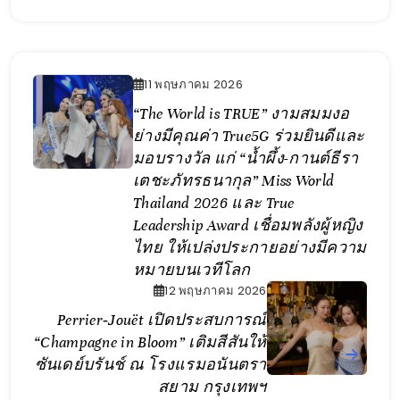
11 พฤษภาคม 2026
“The World is TRUE” งามสมมงอ
ย่างมีคุณค่า True5G ร่วมยินดีและ
มอบรางวัล แก่ “น้ำผึ้ง-กานต์ธีรา
เตชะภัทรธนากุล” Miss World
Thailand 2026 และ True
Leadership Award เชื่อมพลังผู้หญิง
ไทย ให้เปล่งประกายอย่างมีความ
หมายบนเวทีโลก
12 พฤษภาคม 2026
Perrier‑Jouët เปิดประสบการณ์
“Champagne in Bloom” เติมสีสันให้
ซันเดย์บรันช์ ณ โรงแรมอนันตรา
สยาม กรุงเทพฯ