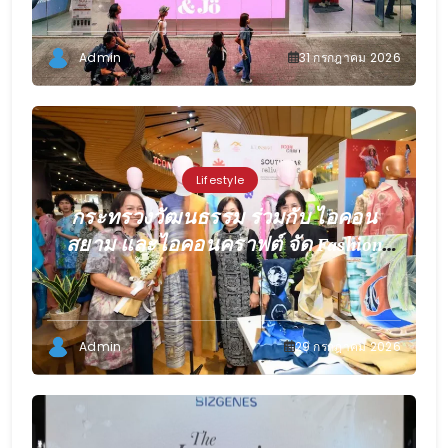
Centerpoint Siam Square
Admin
31 กรกฎาคม 2026
Lifestyle
กระทรวงวัฒนธรรม ร่วมกับ ไอคอน
สยาม และไอคอนคราฟต์ จัด Fashion
Show Live “SOUTHWEAR relive 2026”
ต่อยอดทุนวัฒนธรรมสู่แฟชั่นร่วมสมัย
ยกระดับผู้ประกอบการผ้าไทยภาคใต้สู่
Admin
29 กรกฎาคม 2026
ตลาดดิจิทัล