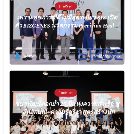
LifeWell
เพราะสุขภาพที่ดีไม่มีสูตรเดียว BIZ เปิด
ตัว BIZGENES นวัตกรรม Precision Health
เพื่อการดูแลเฉพาะบุคคล
Admin
28 กรกฎาคม 2026
Fashion
ชนาพัฒน์ตอกย้ำ 25 ปีแห่งความสำเร็จ ชู
“อัตลักษณ์–ความรู้จริง” สูตรสร้างนัก
ออกแบบให้โดดเด่นในยุค AI