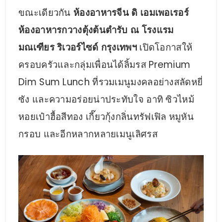
ขณะเดียวกัน
ห้องอาหารจีน ดิ เอมเพอเรอร์
ห้องอาหารกวางตุ้งต้นตำรับ ณ โรงแรม
มณเฑียร ริเวอร์ไซด์ กรุงเทพฯ
เปิดโอกาสให้
ครอบครัวและกลุ่มเพื่อนได้ลิ้มรส Premium
Dim Sum Lunch ที่รวมเมนูมงคลอย่างสลัดหยี่
ซัง และความอร่อยน่าประทับใจ อาทิ ซิวไหม้
หอยเป๋าฮื้อสีทอง เกี๊ยวกุ้งกลิ่นทรัฟเฟิล หมูหัน
กรอบ และอีกหลากหลายเมนูเลิศรส