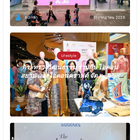
Centerpoint Siam Square
Admin
31 กรกฎาคม 2026
Lifestyle
กระทรวงวัฒนธรรม ร่วมกับ ไอคอน
สยาม และไอคอนคราฟต์ จัด Fashion
Show Live “SOUTHWEAR relive 2026”
ต่อยอดทุนวัฒนธรรมสู่แฟชั่นร่วมสมัย
ยกระดับผู้ประกอบการผ้าไทยภาคใต้สู่
Admin
29 กรกฎาคม 2026
ตลาดดิจิทัล