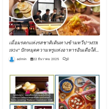
เมื่อมรดกแห่งรสชาติเดินทางข้ามทวีป “MTR
1924” ปักหมุดความหรูแห่งอาหารอินเดียใต้ที่
บ้านสีลม
22 ธันวาคม 2025
admin
0