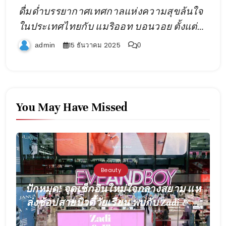
ดื่มด่ำบรรยากาศเทศกาลแห่งความสุขล้นใจ
ในประเทศไทยกับ แมริออท บอนวอย ตั้งแต่
โรงแรมใจกลางเมืองไปจนถึงรีสอร์ทริมทะเล
15 ธันวาคม 2025
admin
0
You May Have Missed
Beauty
ปักหมุด! จุดเช็กอินใหม่ใจกลางสยาม แห
ล่งช้อปสายบิวตี้วัยเรียน พบกับ Zadi & Jo
Glow Station เปิดแล้วที่ EVEANDBOY