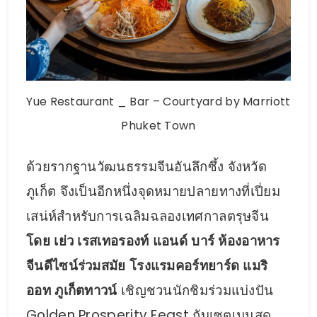
Yue Restaurant _ Bar – Courtyard by Marriott
Phuket Town
ด้วยรากฐานวัฒนธรรมจีนอันลึกซึ้ง จังหวัด
ภูเก็ต จึงเป็นอีกหนึ่งจุดหมายปลายทางที่เปี่ยม
เสน่ห์สำหรับการเฉลิมฉลองเทศกาลตรุษจีน
โดย เย่ว เรสเทอรองท์ แอนด์ บาร์ ห้องอาหาร
จีนดีไซน์ร่วมสมัย โรงแรมคอร์ทยาร์ด แมริ
ออท ภูเก็ตทาวน์
เชิญชวนนักชิมร่วมแบ่งปัน
Golden Prosperity Feast กับเซตเมนูสุด