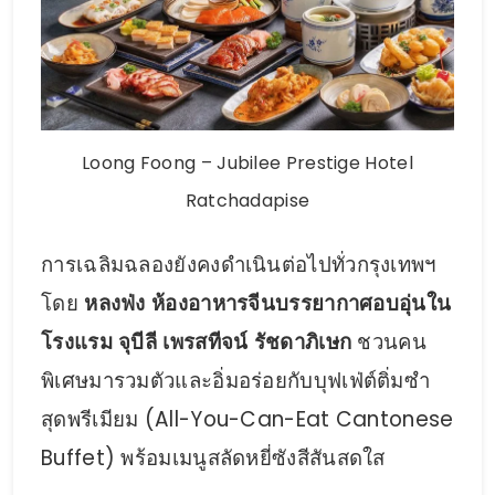
Loong Foong – Jubilee Prestige Hotel
Ratchadapise
การเฉลิมฉลองยังคงดำเนินต่อไปทั่วกรุงเทพฯ
โดย
หลงฟ่ง ห้องอาหารจีนบรรยากาศอบอุ่นใน
โรงแรม จุบีลี เพรสทีจน์ รัชดาภิเษก
ชวนคน
พิเศษมารวมตัวและอิ่มอร่อยกับบุฟเฟ่ต์ติ่มซำ
สุดพรีเมียม (All-You-Can-Eat Cantonese
Buffet) พร้อมเมนูสลัดหยี่ซังสีสันสดใส