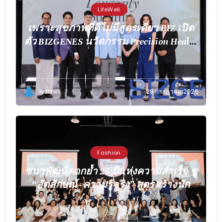
LifeWell
เพราะสุขภาพที่ดีไม่มีสูตรเดียว BIZ เปิด
ตัว BIZGENES นวัตกรรม Precision Health
เพื่อการดูแลเฉพาะบุคคล
Admin
28 กรกฎาคม 2026
Fashion
ชนาพัฒน์ตอกย้ำ 25 ปีแห่งความสำเร็จ ชู
“อัตลักษณ์–ความรู้จริง” สูตรสร้างนัก
ออกแบบให้โดดเด่นในยุค AI