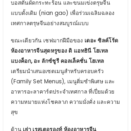
บอสตันผัดกระทะร้อน และขนมเข่งตรุษจีน
แบบดั้งเดิม (nian gao) เพื่อร่วมเฉลิมฉลอง
เทศกาลตรุษจีนอย่างสมบูรณ์แบบ
ขณะเดียวกัน เชฟมากฝีมือของ
เดอะ ซิลค์โร้ด
ห้องอาหารจีนสุดหรูของ ดิ แอทธินี โฮเทล
แบงค็อก, อะ ลักซ์ชูรี คอลเล็คชั่น โฮเทล
เตรียมนำเสนอเซตเมนูสำหรับครอบครัว
(Family Set Menus), เมนูติ่มซำพิเศษ และ
อาหารอะลาคาร์ตประจำเทศกาล ที่เปี่ยมด้วย
ความหมายแห่งโชคลาภ ความมั่งคั่ง และความ
สุข
ด้าน
เย่า เรสเตอรองท์ ห้องอาหารจีน